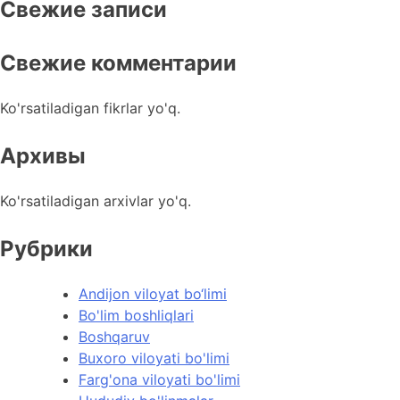
Свежие записи
Свежие комментарии
Ko'rsatiladigan fikrlar yo'q.
Архивы
Ko'rsatiladigan arxivlar yo'q.
Рубрики
Andijon viloyat bo‘limi
Bo'lim boshliqlari
Boshqaruv
Buxoro viloyati bo'limi
Farg'ona viloyati bo'limi