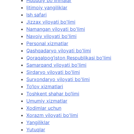
Hududiy bo'linmalar
Ijtimoiy yangiliklar
Ish safari
Jizzax viloyati bo'limi
Namangan viloyati bo'limi
Navoiy viloyati bo'limi
Personal xizmatlar
Qashqadaryo viloyati bo'limi
Qoraqalpog’iston Respublikasi bo'limi
Samarqand viloyati bo'limi
Sirdaryo viloyati bo'limi
Surxondaryo viloyati bo'limi
To‘lov xizmatlari
Toshkent shahar bo‘limi
Umumiy xizmatlar
Xodimlar uchun
Xorazm viloyati bo'limi
Yangiliklar
Yutuqlar