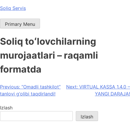
Skip
Soliq Servis
to
content
Primary Menu
Soliq toʻlovchilarning
murojaatlari – raqamli
formatda
Post
Previous:
“Omadli tashkilot”
Next:
VIRTUAL KASSA 1.4.0 –
tanlovi g‘olibi taqdirlandi!
YANGI DARAJA!
menyusi
Izlash
Izlash