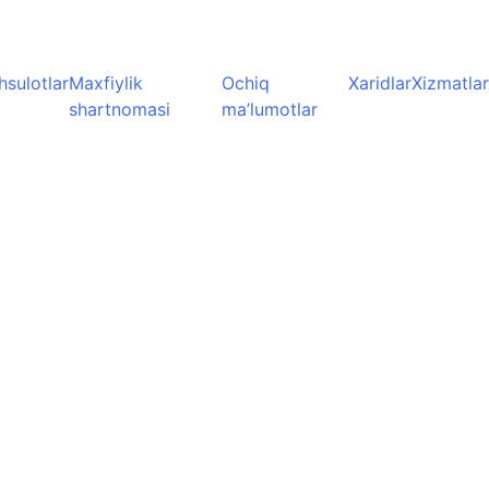
sulotlar
Maxfiylik
Ochiq
Xaridlar
Xizmatla
shartnomasi
ma’lumotlar