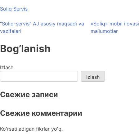
Skip
Soliq Servis
to
content
“Soliq-servis” AJ asosiy maqsadi va
«Soliq» mobil ilovasi
vazifalari
ma’lumotlar
Bog’lanish
Izlash
Izlash
Свежие записи
Свежие комментарии
Ko'rsatiladigan fikrlar yo'q.