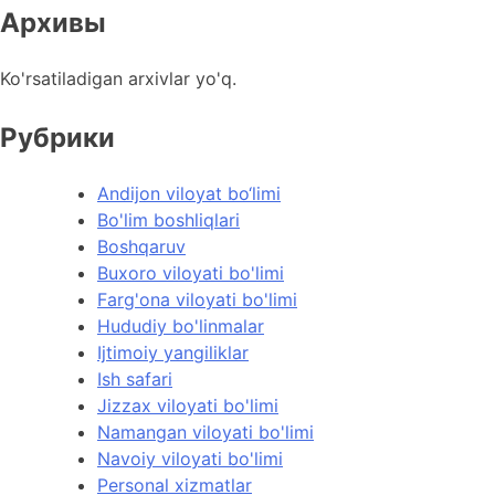
Архивы
Ko'rsatiladigan arxivlar yo'q.
Рубрики
Andijon viloyat bo‘limi
Bo'lim boshliqlari
Boshqaruv
Buxoro viloyati bo'limi
Farg'ona viloyati bo'limi
Hududiy bo'linmalar
Ijtimoiy yangiliklar
Ish safari
Jizzax viloyati bo'limi
Namangan viloyati bo'limi
Navoiy viloyati bo'limi
Personal xizmatlar