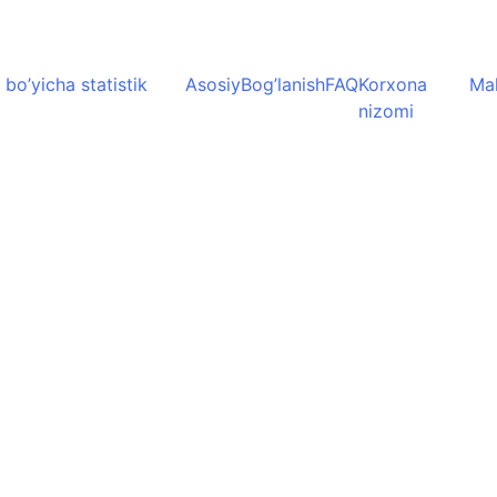
 bo’yicha statistik
Asosiy
Bog’lanish
FAQ
Korxona
Mah
nizomi