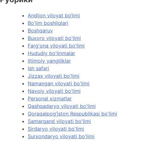
Andijon viloyat bo‘limi
Bo'lim boshliqlari
Boshqaruv
Buxoro viloyati bo'limi
Farg'ona viloyati bo'limi
Hududiy bo'linmalar
Ijtimoiy yangiliklar
Ish safari
Jizzax viloyati bo'limi
Namangan viloyati bo'limi
Navoiy viloyati bo'limi
Personal xizmatlar
Qashqadaryo viloyati bo'limi
Qoraqalpog’iston Respublikasi bo'limi
Samarqand viloyati bo'limi
Sirdaryo viloyati bo'limi
Surxondaryo viloyati bo'limi