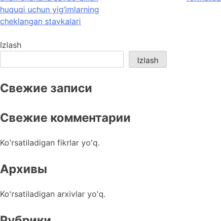
huquqi uchun yig‘imlarning
cheklangan stavkalari
Izlash
Izlash
Свежие записи
Свежие комментарии
Ko'rsatiladigan fikrlar yo'q.
Архивы
Ko'rsatiladigan arxivlar yo'q.
Рубрики