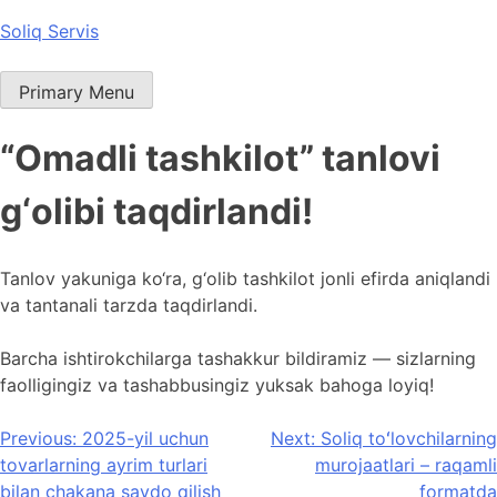
Skip
Soliq Servis
to
content
Primary Menu
“Omadli tashkilot” tanlovi
g‘olibi taqdirlandi!
Tanlov yakuniga ko‘ra, g‘olib tashkilot jonli efirda aniqlandi
va tantanali tarzda taqdirlandi.
Barcha ishtirokchilarga tashakkur bildiramiz — sizlarning
faolligingiz va tashabbusingiz yuksak bahoga loyiq!
Post
Previous:
2025-yil uchun
Next:
Soliq toʻlovchilarning
tovarlarning ayrim turlari
murojaatlari – raqamli
menyusi
bilan chakana savdo qilish
formatda