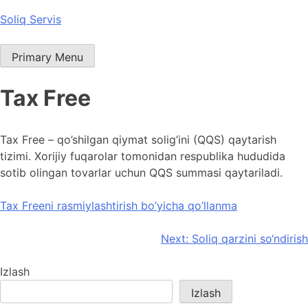
Skip
Soliq Servis
to
content
Primary Menu
Tax Free
Tax Free – qo’shilgan qiymat solig’ini (QQS) qaytarish
tizimi. Xorijiy fuqarolar tomonidan respublika hududida
sotib olingan tovarlar uchun QQS summasi qaytariladi.
Tax Freeni rasmiylashtirish bo’yicha qo’llanma
Post
Next:
Soliq qarzini so‘ndirish
menyusi
Izlash
Izlash