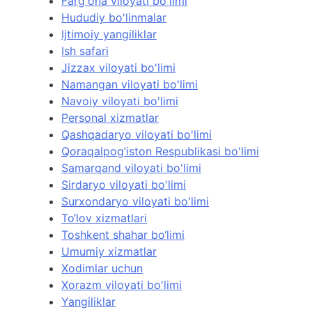
Farg'ona viloyati bo'limi
Hududiy bo'linmalar
Ijtimoiy yangiliklar
Ish safari
Jizzax viloyati bo'limi
Namangan viloyati bo'limi
Navoiy viloyati bo'limi
Personal xizmatlar
Qashqadaryo viloyati bo'limi
Qoraqalpog’iston Respublikasi bo'limi
Samarqand viloyati bo'limi
Sirdaryo viloyati bo'limi
Surxondaryo viloyati bo'limi
To‘lov xizmatlari
Toshkent shahar bo‘limi
Umumiy xizmatlar
Xodimlar uchun
Xorazm viloyati bo'limi
Yangiliklar