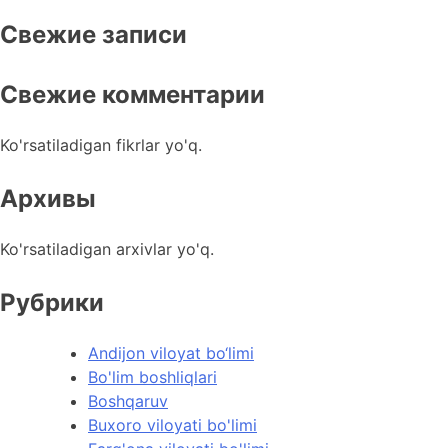
Свежие записи
Свежие комментарии
Ko'rsatiladigan fikrlar yo'q.
Архивы
Ko'rsatiladigan arxivlar yo'q.
Рубрики
Andijon viloyat bo‘limi
Bo'lim boshliqlari
Boshqaruv
Buxoro viloyati bo'limi