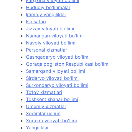
Farg'ona viloyati bo'limi
Hududiy bo'linmalar
Ijtimoiy yangiliklar
Ish safari
Jizzax viloyati bo'limi
Namangan viloyati bo'limi
Navoiy viloyati bo'limi
Personal xizmatlar
Qashqadaryo viloyati bo'limi
Qoraqalpog’iston Respublikasi bo'limi
Samarqand viloyati bo'limi
Sirdaryo viloyati bo'limi
Surxondaryo viloyati bo'limi
To‘lov xizmatlari
Toshkent shahar bo‘limi
Umumiy xizmatlar
Xodimlar uchun
Xorazm viloyati bo'limi
Yangiliklar