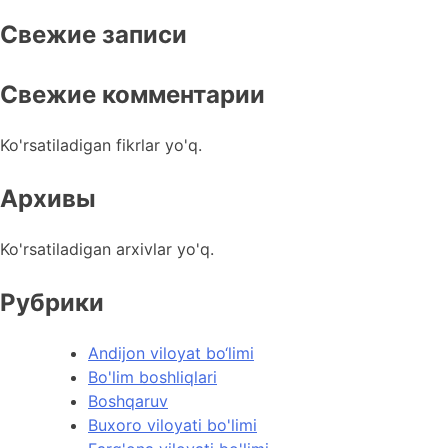
Свежие записи
Свежие комментарии
Ko'rsatiladigan fikrlar yo'q.
Архивы
Ko'rsatiladigan arxivlar yo'q.
Рубрики
Andijon viloyat bo‘limi
Bo'lim boshliqlari
Boshqaruv
Buxoro viloyati bo'limi