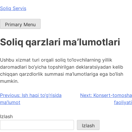
Skip
Soliq Servis
to
content
Primary Menu
Soliq qarzlari ma’lumotlari
Ushbu xizmat turi orqali soliq to‘lovchilarning yillik
daromadlari bo‘yicha topshirilgan deklaratsiyadan kelib
chiqqan qarzdlorlik summasi ma’lumotlariga ega bo‘lish
mumkin.
Post
Previous:
Ish haqi to‘g‘risida
Next:
Konsert-tomosha
ma’lumot
faoliyati
menyusi
Izlash
Izlash