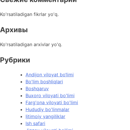
Ko'rsatiladigan fikrlar yo'q.
Архивы
Ko'rsatiladigan arxivlar yo'q.
Рубрики
Andijon viloyat bo‘limi
Bo'lim boshliqlari
Boshqaruv
Buxoro viloyati bo'limi
Farg'ona viloyati bo'limi
Hududiy bo'linmalar
Ijtimoiy yangiliklar
Ish safari