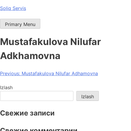
Skip
Soliq Servis
to
content
Primary Menu
Mustafakulova Nilufar
Adkhamovna
Post
Previous:
Mustafakulova Nilufar Adhamovna
menyusi
Izlash
Izlash
Свежие записи
Свежие комментарии