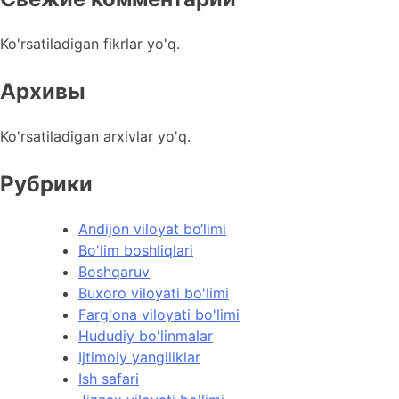
Ko'rsatiladigan fikrlar yo'q.
Архивы
Ko'rsatiladigan arxivlar yo'q.
Рубрики
Andijon viloyat bo‘limi
Bo'lim boshliqlari
Boshqaruv
Buxoro viloyati bo'limi
Farg'ona viloyati bo'limi
Hududiy bo'linmalar
Ijtimoiy yangiliklar
Ish safari