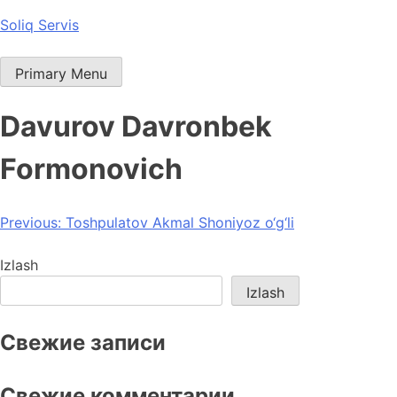
Skip
Soliq Servis
to
content
Primary Menu
Davurov Davronbek
Formonovich
Post
Previous:
Toshpulatov Akmal Shoniyoz o‘g‘li
menyusi
Izlash
Izlash
Свежие записи
Свежие комментарии