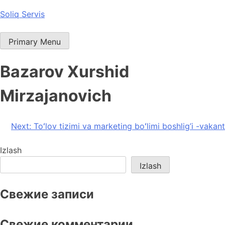
Skip
Soliq Servis
to
content
Primary Menu
Bazarov Xurshid
Mirzajanovich
Post
Next:
Toʻlov tizimi va marketing boʻlimi boshlig’i -vakant
menyusi
Izlash
Izlash
Свежие записи
Свежие комментарии