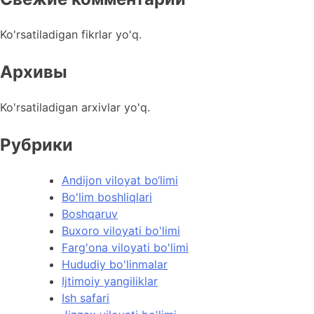
Ko'rsatiladigan fikrlar yo'q.
Архивы
Ko'rsatiladigan arxivlar yo'q.
Рубрики
Andijon viloyat bo‘limi
Bo'lim boshliqlari
Boshqaruv
Buxoro viloyati bo'limi
Farg'ona viloyati bo'limi
Hududiy bo'linmalar
Ijtimoiy yangiliklar
Ish safari