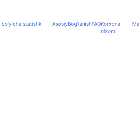
 bo’yicha statistik
Asosiy
Bog’lanish
FAQ
Korxona
Mah
nizomi