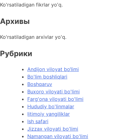
Ko'rsatiladigan fikrlar yo'q.
Архивы
Ko'rsatiladigan arxivlar yo'q.
Рубрики
Andijon viloyat bo‘limi
Bo'lim boshliqlari
Boshqaruv
Buxoro viloyati bo'limi
Farg'ona viloyati bo'limi
Hududiy bo'linmalar
Ijtimoiy yangiliklar
Ish safari
Jizzax viloyati bo'limi
Namangan viloyati bo'limi