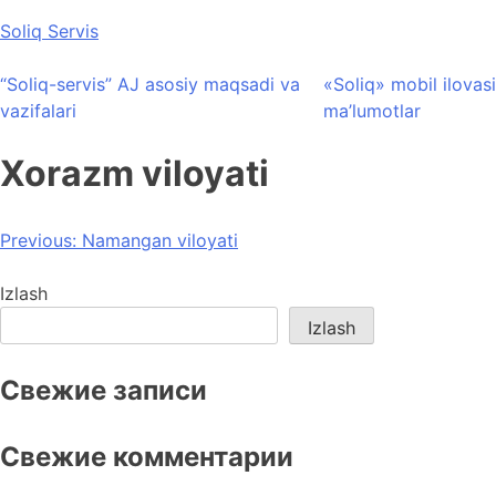
Skip
Soliq Servis
to
content
“Soliq-servis” AJ asosiy maqsadi va
«Soliq» mobil ilovasi
vazifalari
ma’lumotlar
Xorazm viloyati
Post
Previous:
Namangan viloyati
menyusi
Izlash
Izlash
Свежие записи
Свежие комментарии