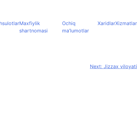
sulotlar
Maxfiylik
Ochiq
Xaridlar
Xizmatla
shartnomasi
ma’lumotlar
Next:
Jizzax viloyati