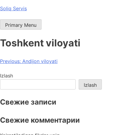
Skip
Soliq Servis
to
content
Primary Menu
Toshkent viloyati
Post
Previous:
Andijon viloyati
menyusi
Izlash
Izlash
Свежие записи
Свежие комментарии