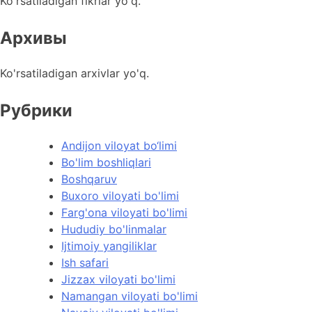
Ko'rsatiladigan fikrlar yo'q.
Архивы
Ko'rsatiladigan arxivlar yo'q.
Рубрики
Andijon viloyat bo‘limi
Bo'lim boshliqlari
Boshqaruv
Buxoro viloyati bo'limi
Farg'ona viloyati bo'limi
Hududiy bo'linmalar
Ijtimoiy yangiliklar
Ish safari
Jizzax viloyati bo'limi
Namangan viloyati bo'limi