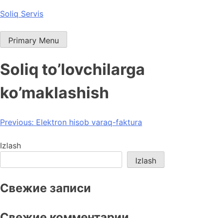
Skip
Soliq Servis
to
content
Primary Menu
Soliq to’lovchilarga
ko’maklashish
Post
Previous:
Elektron hisob varaq-faktura
menyusi
Izlash
Izlash
Свежие записи
Свежие комментарии