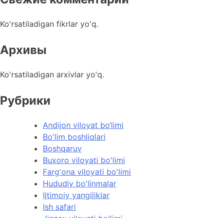
Ko'rsatiladigan fikrlar yo'q.
Архивы
Ko'rsatiladigan arxivlar yo'q.
Рубрики
Andijon viloyat bo‘limi
Bo'lim boshliqlari
Boshqaruv
Buxoro viloyati bo'limi
Farg'ona viloyati bo'limi
Hududiy bo'linmalar
Ijtimoiy yangiliklar
Ish safari