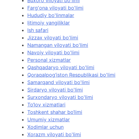
Buxoro viloyati bo'limi
Farg'ona viloyati bo'limi
Hududiy bo'linmalar
Ijtimoiy yangiliklar
Ish safari
Jizzax viloyati bo'limi
Namangan viloyati bo'limi
Navoiy viloyati bo'limi
Personal xizmatlar
Qashqadaryo viloyati bo'limi
Qoraqalpog’iston Respublikasi bo'limi
Samarqand viloyati bo'limi
Sirdaryo viloyati bo'limi
Surxondaryo viloyati bo'limi
To‘lov xizmatlari
Toshkent shahar bo‘limi
Umumiy xizmatlar
Xodimlar uchun
Xorazm viloyati bo'limi