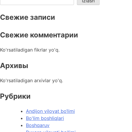
Izlash
Свежие записи
Свежие комментарии
Ko'rsatiladigan fikrlar yo'q.
Архивы
Ko'rsatiladigan arxivlar yo'q.
Рубрики
Andijon viloyat bo‘limi
Bo'lim boshliqlari
Boshqaruv