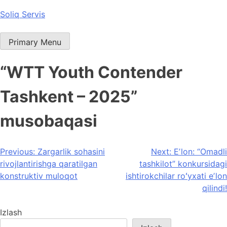
Skip
Soliq Servis
to
content
Primary Menu
“WTT Youth Contender
Tashkent – 2025”
musobaqasi
Post
Previous:
Zargarlik sohasini
Next:
Eʼlon: “Omadli
rivojlantirishga qaratilgan
tashkilot” konkursidagi
menyusi
konstruktiv muloqot
ishtirokchilar roʻyxati eʼlon
qilindi!
Izlash