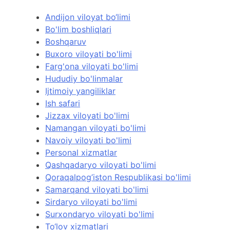
Andijon viloyat bo‘limi
Bo'lim boshliqlari
Boshqaruv
Buxoro viloyati bo'limi
Farg'ona viloyati bo'limi
Hududiy bo'linmalar
Ijtimoiy yangiliklar
Ish safari
Jizzax viloyati bo'limi
Namangan viloyati bo'limi
Navoiy viloyati bo'limi
Personal xizmatlar
Qashqadaryo viloyati bo'limi
Qoraqalpog’iston Respublikasi bo'limi
Samarqand viloyati bo'limi
Sirdaryo viloyati bo'limi
Surxondaryo viloyati bo'limi
To‘lov xizmatlari