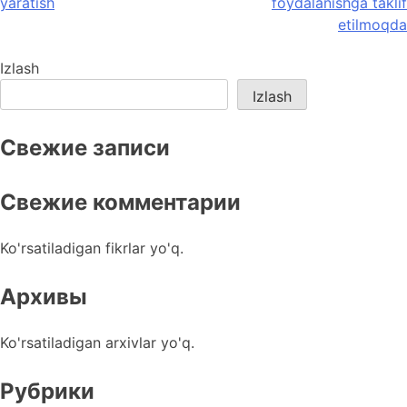
yaratish
foydalanishga taklif
etilmoqda
Izlash
Izlash
Свежие записи
Свежие комментарии
Ko'rsatiladigan fikrlar yo'q.
Архивы
Ko'rsatiladigan arxivlar yo'q.
Рубрики