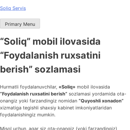
Skip
Soliq Servis
to
content
Primary Menu
“Soliq” mobil ilovasida
“Foydalanish ruxsatini
berish” sozlamasi
Hurmatli foydalanuvchilar,
«Soliq»
mobil ilovasida
“Foydalanish ruxsatini berish”
sozlamasi yordamida ota-
onangiz yoki farzandingiz nomidan
“Quyoshli xonadon”
xizmatiga tegishli shaxsiy kabinet imkoniyatlaridan
foydalanishingiz mumkin.
Misol uchun, agar siz ota-onangiz (yoki farzandingiz)