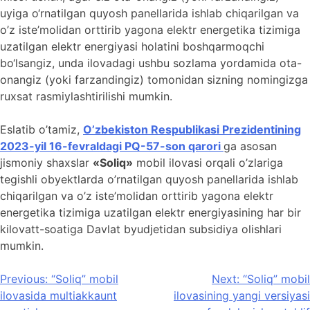
uyiga o‘rnatilgan quyosh panellarida ishlab chiqarilgan va
o’z iste’molidan orttirib yagona elektr energetika tizimiga
uzatilgan elektr energiyasi holatini boshqarmoqchi
bo‘lsangiz, unda ilovadagi ushbu sozlama yordamida ota-
onangiz (yoki farzandingiz) tomonidan sizning nomingizga
ruxsat rasmiylashtirilishi mumkin.
Eslatib o’tamiz,
O’zbekiston Respublikasi Prezidentining
2023-yil 16-fevraldagi PQ-57-son qarori
ga asosan
jismoniy shaxslar
«Soliq»
mobil ilovasi orqali o’zlariga
tegishli obyektlarda o’rnatilgan quyosh panellarida ishlab
chiqarilgan va o’z iste’molidan orttirib yagona elektr
energetika tizimiga uzatilgan elektr energiyasining har bir
kilovatt-soatiga Davlat byudjetidan subsidiya olishlari
mumkin.
Post
Previous:
“Soliq” mobil
Next:
“Soliq” mobil
ilovasida multiakkaunt
ilovasining yangi versiyasi
menyusi