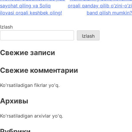
sayohat qiling va Soliq
orqali qanday qilib o’zini-o’zi
menyusi
ilovasi orqali keshbek oling!
band qilish mumkin?
Izlash
Izlash
Свежие записи
Свежие комментарии
Ko'rsatiladigan fikrlar yo'q.
Архивы
Ko'rsatiladigan arxivlar yo'q.
Рубрики