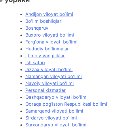
Andijon viloyat bo‘limi
Bo'lim boshliqlari
Boshqaruv
Buxoro viloyati bo'limi
Farg'ona viloyati bo'limi
Hududiy bo'linmalar
Ijtimoiy yangiliklar
Ish safari
Jizzax viloyati bo'limi
Namangan viloyati bo'limi
Navoiy viloyati bo'limi
Personal xizmatlar
Qashqadaryo viloyati bo'limi
Qoraqalpog’iston Respublikasi bo'limi
Samarqand viloyati bo'limi
Sirdaryo viloyati bo'limi
Surxondaryo viloyati bo'limi