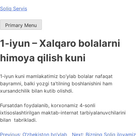
Skip
Soliq Servis
to
content
Primary Menu
1-iyun – Xalqaro bolalarni
himoya qilish kuni
1-iyun kuni mamlakatimiz bo’ylab bolalar nafaqat
bayramni, balki yozgi ta’tilning boshlanishini ham
xursandchilik bilan kutib olishdi.
Fursatdan foydalanib, korxonamiz 4-sonli
ixtisoslashtirilgan maktab-internat tarbiyalanuvchilarini
bilan tabrikladi.
Post
Previous:
O‘zbekiston bo‘ylab
Next:
Bizning Soliq ilovamiz