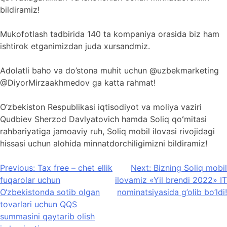
bildiramiz!
Mukofotlash tadbirida 140 ta kompaniya orasida biz ham
ishtirok etganimizdan juda xursandmiz.
Adolatli baho va do’stona muhit uchun @uzbekmarketing
@DiyorMirzaakhmedov ga katta rahmat!
O’zbekiston Respublikasi iqtisodiyot va moliya vaziri
Qudbiev Sherzod Davlyatovich hamda Soliq qoʻmitasi
rahbariyatiga jamoaviy ruh, Soliq mobil ilovasi rivojidagi
hissasi uchun alohida minnatdorchiligimizni bildiramiz!
Post
Previous:
Tax free – chet ellik
Next:
Bizning Soliq mobil
fuqarolar uchun
ilovamiz «Yil brendi 2022» IT
menyusi
O‘zbekistonda sotib olgan
nominatsiyasida g’olib bo’ldi!
tovarlari uchun QQS
summasini qaytarib olish