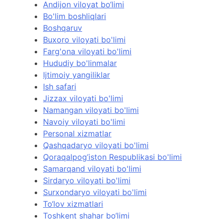
Andijon viloyat bo‘limi
Bo'lim boshliqlari
Boshqaruv
Buxoro viloyati bo'limi
Farg'ona viloyati bo'limi
Hududiy bo'linmalar
Ijtimoiy yangiliklar
Ish safari
Jizzax viloyati bo'limi
Namangan viloyati bo'limi
Navoiy viloyati bo'limi
Personal xizmatlar
Qashqadaryo viloyati bo'limi
Qoraqalpog’iston Respublikasi bo'limi
Samarqand viloyati bo'limi
Sirdaryo viloyati bo'limi
Surxondaryo viloyati bo'limi
To‘lov xizmatlari
Toshkent shahar bo‘limi