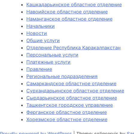
Кашкадарьинское областное отделение
Навоийское областное отделение
Наманганское областное отделение
Начальники
Новости
Общие услуги
Отделение Республика Каракалпакстан
Персональные услуги
Платежные услуги
Правление
Региональные подразделения
Самаркандское областное отделение
Сурхандарьинское областное отделение
Сырдарьинское областное отделение
Ташкентское городское управление
Ферганское областное отделение
Хорезмское областное отделение
Proudly powered by WordPress
|
Theme: soliqservis by
Sa