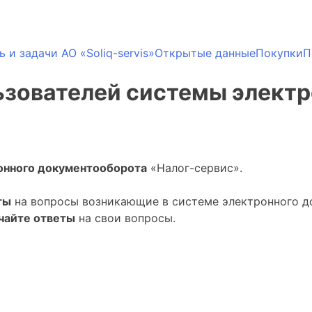
 и задачи AO «Soliq-servis»
Открытые данные
Пoкупки
П
ьзователей системы элект
онного документооборота
«Налог-сервис».
ты
на вопросы возникающие в системе электронного до
чайте ответы
на свои вопросы.