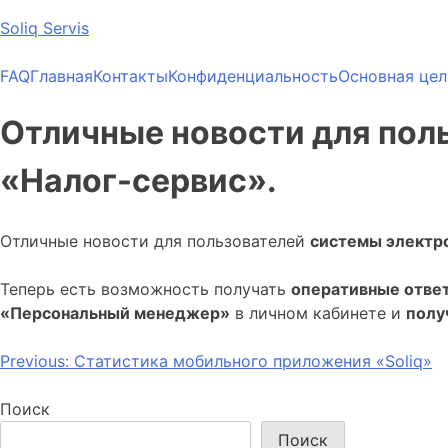
Skip
Soliq Servis
to
content
FAQ
Главная
Контакты
Конфиденциальность
Основная цель
Отличные новости для пол
«Налог-сервис».
Отличные новости для пользователей
системы электр
Теперь есть возможность получать
оперативные отве
«Персональный менеджер»
в личном кабинете и
полу
Навигация
Previous:
Статистика мобильного приложения «Soliq»
по
Поиск
записям
Поиск