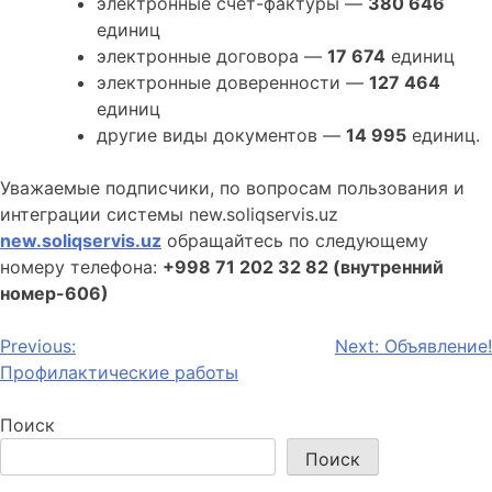
электронные счет-фактуры —
380 646
единиц
электронные договора —
17 674
единиц
электронные доверенности —
127 464
единиц
другие виды документов —
14 995
единиц.
Уважаемые подписчики, по вопросам пользования и
интеграции системы new.soliqservis.uz
new.soliqservis.uz
обращайтесь по следующему
номеру телефона:
+998 71 202 32 82 (внутренний
номер-606)
Навигация
Previous:
Next:
Объявление!
Профилактические работы
по
записям
Поиск
Поиск